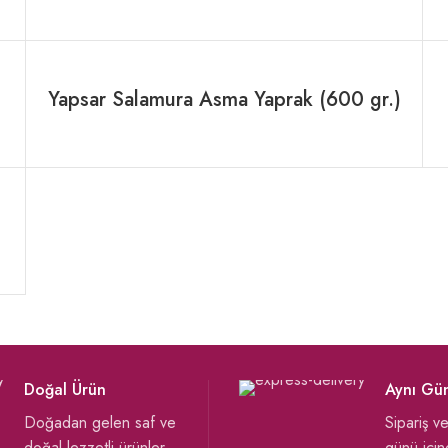
Yapsar Salamura Asma Yaprak (600 gr.)
Doğal Ürün
Aynı Gü
Doğadan gelen saf ve
Sipariş ve
doğal lezzetli ürünler...
günü için