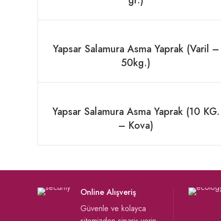
gr.)
Yapsar Salamura Asma Yaprak (Varil –
50kg.)
Yapsar Salamura Asma Yaprak (10 KG.
– Kova)
Online Alışveriş
Güvenle ve kolayca
sitemizden sipariş verin.