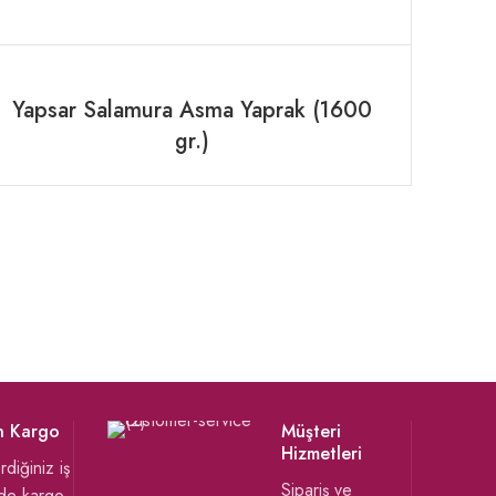
Yapsar Salamura Asma Yaprak (1600
gr.)
n Kargo
Müşteri
Hizmetleri
rdiğiniz iş
Sipariş ve
de kargo.